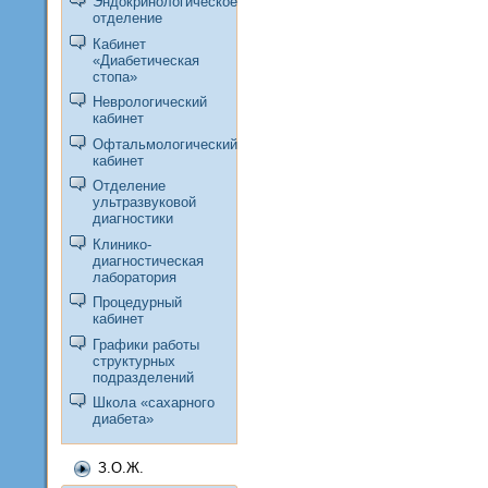
Эндокринологическое
отделение
Кабинет
«Диабетическая
стопа»
Неврологический
кабинет
Офтальмологический
кабинет
Отделение
ультразвуковой
диагностики
Клинико-
диагностическая
лаборатория
Процедурный
кабинет
Графики работы
структурных
подразделений
Школа «сахарного
диабета»
З.О.Ж.